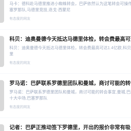
马卡：德科赴马德里推进小蜘蛛转会，巴萨依然认为这笔转会可操作,德
塞罗那队,马德里竞技,迭戈·西蒙尼
有态度的网友
科贝：迪奥曼德今天抵达马德里体检，转会费最高可达
科贝：迪奥曼德今天抵达马德里体检，转会费最高可达1.4亿欧,科贝
里
有态度的网友
罗马诺：巴萨联系罗德里团队和曼城，商讨可能的转
罗马诺：巴萨联系罗德里团队和曼城，商讨可能的转会事宜,曼城,巴萨
十大中场,巴塞罗那队
有态度的网友
记者：巴萨正推动签下罗德里，开出的报价非常有吸