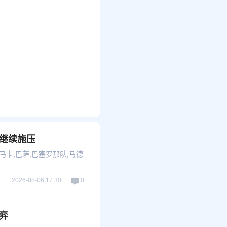
继续施压
卡,巴萨,巴塞罗那队,马德
2026-08-06 17:30
0
弈