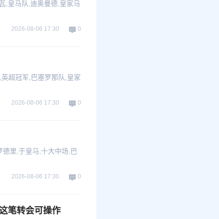
,皇马队,迪奥曼德,皇家马
2026-08-06 17:30
0
,英超冠军,巴塞罗那队,皇家
2026-08-06 17:30
0
德里,于皇马,十大中场,巴
2026-08-06 17:30
0
这笔转会可操作