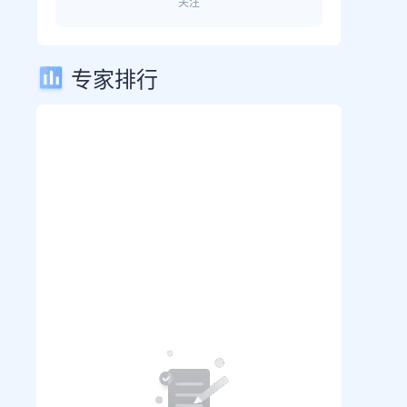
关注
专家排行